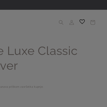
Prijava
Košarica
 Luxe Classic
lver
unava prilikom završetka kupnje.