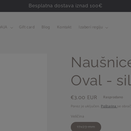
Besplatna dostava iznad 100€
AJA
Gift card
Blog
Kontakt
Izaberi regiju
Naušnice
Oval - si
Redovna
€3.00 EUR
Rasprodano
cijena
Porez je uključen.
Poštarina
se obrač
Veličina
Model
17x23 mm
je