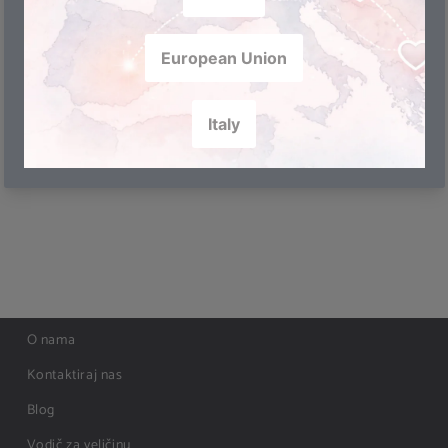
fotografiju.
Podijeli
O nama
Kontaktiraj nas
Blog
Vodič za veličinu