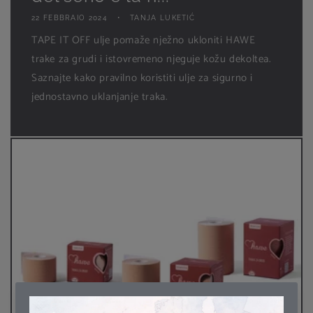
22 FEBBRAIO 2024
TANJA LUKETIĆ
TAPE IT OFF ulje pomaže nježno ukloniti HAWE
trake za grudi i istovremeno njeguje kožu dekoltea.
Saznajte kako pravilno koristiti ulje za sigurno i
jednostavno uklanjanje traka.