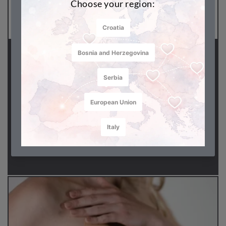
Come indossare e rimuovere
le cinghie pettorali...
8 GENNAIO 2023
TANJA LUKETIĆ
Tieni presente che questo prodotto regge sul serio! È
importante seguire tutte le istruzioni e utilizzare il
prodotto con cautela. Se avete domande, siamo qui
per voi a: podrska@musthawe.com