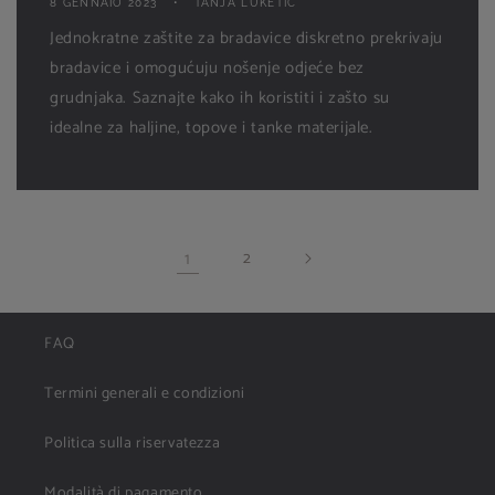
8 GENNAIO 2023
TANJA LUKETIĆ
Jednokratne zaštite za bradavice diskretno prekrivaju
bradavice i omogućuju nošenje odjeće bez
grudnjaka. Saznajte kako ih koristiti i zašto su
idealne za haljine, topove i tanke materijale.
1
2
FAQ
Termini generali e condizioni
Politica sulla riservatezza
Modalità di pagamento