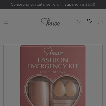
Vai
direttamente
Consegna gratuita per ordini superiori a 200€
ai contenuti
Carrello