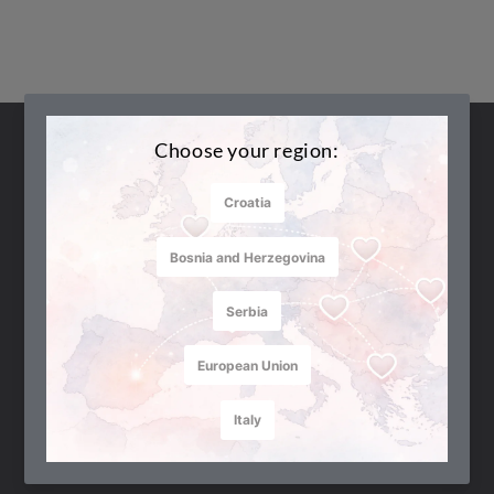
FAQ
Termini generali e condizioni
Politica sulla riservatezza
Modalità di pagamento
metodi di consegna
Resi e cambi
Uvjeti korištenja darovne kartice