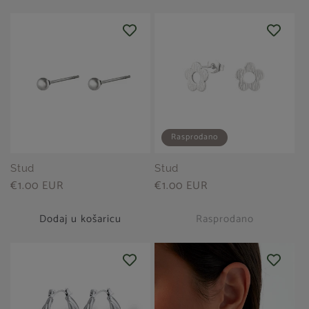
Rasprodano
Stud
Stud
Redovna
€1.00 EUR
Redovna
€1.00 EUR
cijena
cijena
Dodaj u košaricu
Rasprodano