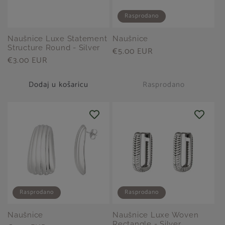
Rasprodano
Naušnice Luxe Statement
Naušnice
Structure Round - Silver
Redovna
€5.00 EUR
Redovna
€3.00 EUR
cijena
cijena
Dodaj u košaricu
Rasprodano
Rasprodano
Rasprodano
Naušnice
Naušnice Luxe Woven
Rectangle - Silver