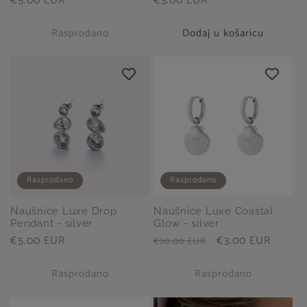
Redovna
€5.00 EUR
Redovna
€3.00 EUR
cijena
cijena
Rasprodano
Dodaj u košaricu
Rasprodano
Rasprodano
Naušnice Luxe Drop
Naušnice Luxe Coastal
Pendant - silver
Glow - silver
Redovna
€5.00 EUR
Redovna
Prodajna
€3.00 EUR
€20.00 EUR
cijena
cijena
cijena
Rasprodano
Rasprodano