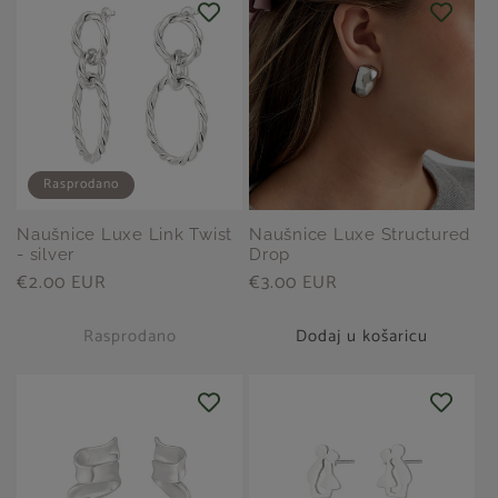
Rasprodano
Naušnice Luxe Link Twist
Naušnice Luxe Structured
- silver
Drop
Redovna
€2.00 EUR
Redovna
€3.00 EUR
cijena
cijena
Rasprodano
Dodaj u košaricu