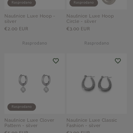
Rasprodano
Rasprodano
Naušnice Luxe Hoop -
Naušnice Luxe Hoop
silver
Circle - silver
Redovna
€2.00 EUR
Redovna
€3.00 EUR
cijena
cijena
Rasprodano
Rasprodano
Rasprodano
Naušnice Luxe Clover
Naušnice Luxe Classic
Pattern - silver
Fashion - silver