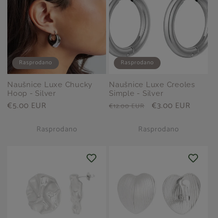
Rasprodano
Rasprodano
Naušnice Luxe Chucky
Naušnice Luxe Creoles
Hoop - Silver
Simple - Silver
Redovna
€5.00 EUR
Redovna
Prodajna
€3.00 EUR
€12.00 EUR
cijena
cijena
cijena
Rasprodano
Rasprodano