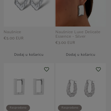
Naušnice
Naušnice Luxe Delicate
Essence - Silver
Redovna
€5.00 EUR
Redovna
€3.00 EUR
cijena
cijena
Dodaj u košaricu
Dodaj u košaricu
Rasprodano
Rasprodano