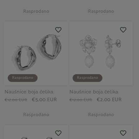
cijena
cijena
cijena
cijena
Rasprodano
Rasprodano
Rasprodano
Rasprodano
Naušnice boja čelika
Naušnice boja čelika
Redovna
Prodajna
€5.00 EUR
Redovna
Prodajna
€2.00 EUR
€12.00 EUR
€12.00 EUR
cijena
cijena
cijena
cijena
Rasprodano
Rasprodano