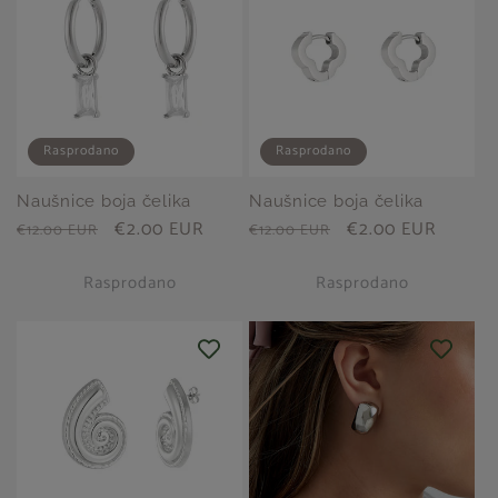
Rasprodano
Rasprodano
Naušnice boja čelika
Naušnice boja čelika
Redovna
Prodajna
€2.00 EUR
Redovna
Prodajna
€2.00 EUR
€12.00 EUR
€12.00 EUR
cijena
cijena
cijena
cijena
Rasprodano
Rasprodano