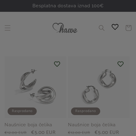
Preskoči
na
Besplatna dostava iznad 100€
sadržaj
Košaric
Rasprodano
Rasprodano
Naušnice boja čelika
Naušnice boja čelika
Redovna
Prodajna
€5.00 EUR
Redovna
Prodajna
€5.00 EUR
€12.00 EUR
€12.00 EUR