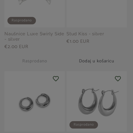
Rasprodano
Naušnice Luxe Swirly Side
Stud Kiss - silver
- silver
Redovna
€1.00 EUR
Redovna
€2.00 EUR
cijena
cijena
Rasprodano
Dodaj u košaricu
Rasprodano