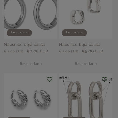
Rasprodano
Rasprodano
Naušnice boja čelika
Naušnice boja čelika
Redovna
Prodajna
€2.00 EUR
Redovna
Prodajna
€5.00 EUR
€12.00 EUR
€12.00 EUR
cijena
cijena
cijena
cijena
Rasprodano
Rasprodano