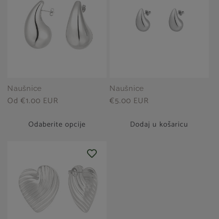
Naušnice
Naušnice
Redovna
Od €1.00 EUR
Redovna
€5.00 EUR
cijena
cijena
Odaberite opcije
Dodaj u košaricu