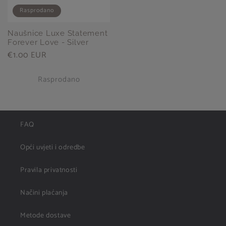
Rasprodano
Naušnice Luxe Statement
Forever Love - Silver
Redovna
€1.00 EUR
cijena
Rasprodano
FAQ
Opći uvjeti i odredbe
Pravila privatnosti
Načini plaćanja
Metode dostave