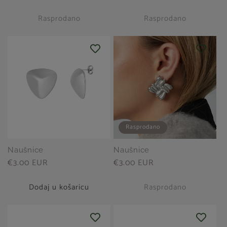
pregleda
cijena
Rasprodano
Rasprodano
Rasprodano
Naušnice
Naušnice
Redovna
€3.00 EUR
Redovna
€3.00 EUR
cijena
cijena
Dodaj u košaricu
Rasprodano