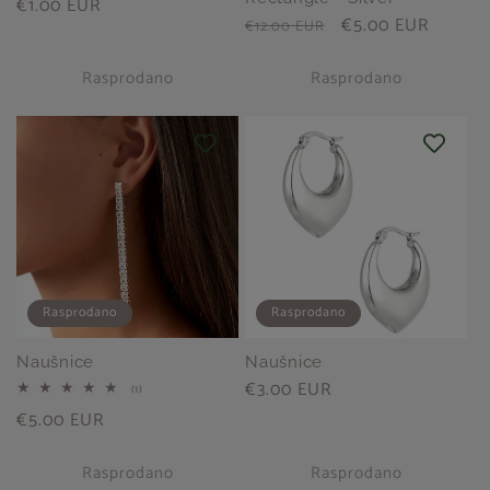
Redovna
€1.00 EUR
Redovna
Prodajna
€5.00 EUR
€12.00 EUR
cijena
cijena
cijena
Rasprodano
Rasprodano
Rasprodano
Rasprodano
Naušnice
Naušnice
Redovna
€3.00 EUR
1
(1)
ukupan
cijena
Redovna
€5.00 EUR
broj
pregleda
cijena
Rasprodano
Rasprodano