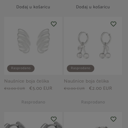
cijena
cijena
Dodaj u košaricu
Dodaj u košaricu
Rasprodano
Rasprodano
Naušnice boja čelika
Naušnice boja čelika
Redovna
Prodajna
€5.00 EUR
Redovna
Prodajna
€2.00 EUR
€12.00 EUR
€12.00 EUR
cijena
cijena
cijena
cijena
Rasprodano
Rasprodano