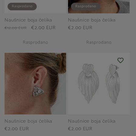
Rasprodano
Rasprodano
Naušnice boja čelika
Naušnice boja čelika
Redovna
Prodajna
€2.00 EUR
Redovna
€2.00 EUR
€12.00 EUR
cijena
cijena
cijena
Rasprodano
Rasprodano
Naušnice boja čelika
Naušnice boja čelika
Redovna
€2.00 EUR
Redovna
€2.00 EUR